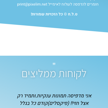
חומרים להדפסה לשלוח לאימייל
print@pixelim.net
ט.ל.ח © כל הזכויות שמורות!
"
לקוחות ממליצים
אני מדפיסה תמונות ענקיות.ותמיד רק
אין
אצל חזי!! (פיקסלים)קודם כל בגלל
תו