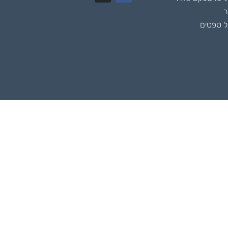
ר
 טפטים