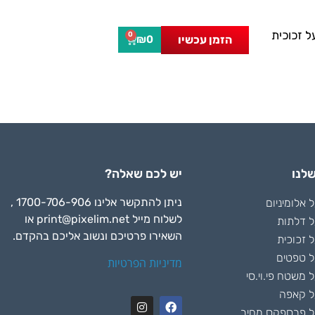
 זכוכית
0
הזמן עכשיו
₪
0
לנו
יש לכם שאלה?
ניתן להתקשר אלינו 1700-706-906 ,
אלומיניום
לשלוח מייל
print@pixelim.net
או
 דלתות
השאירו פרטיכם ונשוב אליכם בהקדם.
 זכוכית
 טפטים
מדיניות הפרטיות
משטח פי.וי.סי
ל קאפה
 פרספקס מחיר