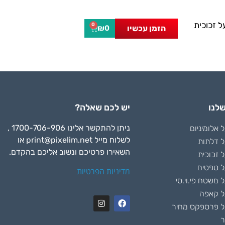
 זכוכית
0
הזמן עכשיו
₪
0
לנו
יש לכם שאלה?
ניתן להתקשר אלינו 1700-706-906 ,
אלומיניום
לשלוח מייל
print@pixelim.net
או
 דלתות
השאירו פרטיכם ונשוב אליכם בהקדם.
 זכוכית
 טפטים
מדיניות הפרטיות
משטח פי.וי.סי
ל קאפה
 פרספקס מחיר
ר