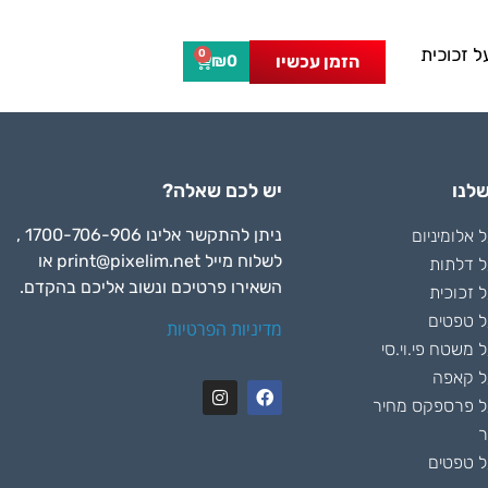
 זכוכית
0
הזמן עכשיו
₪
0
לנו
יש לכם שאלה?
ניתן להתקשר אלינו 1700-706-906 ,
אלומיניום
לשלוח מייל
print@pixelim.net
או
 דלתות
השאירו פרטיכם ונשוב אליכם בהקדם.
 זכוכית
 טפטים
מדיניות הפרטיות
משטח פי.וי.סי
ל קאפה
 פרספקס מחיר
ר
 טפטים