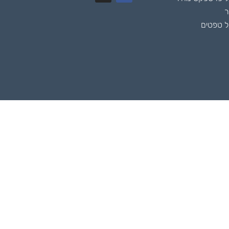
ר
 טפטים