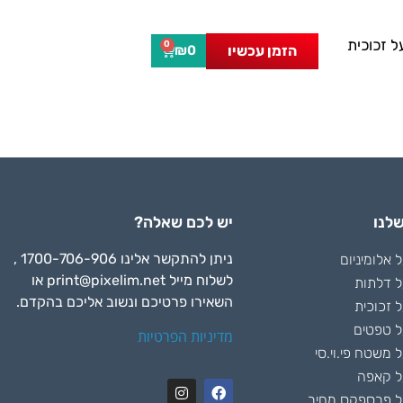
 זכוכית
0
הזמן עכשיו
₪
0
לנו
יש לכם שאלה?
ניתן להתקשר אלינו 1700-706-906 ,
אלומיניום
לשלוח מייל
print@pixelim.net
או
 דלתות
השאירו פרטיכם ונשוב אליכם בהקדם.
 זכוכית
 טפטים
מדיניות הפרטיות
משטח פי.וי.סי
ל קאפה
 פרספקס מחיר