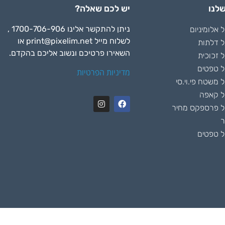
לנו
יש לכם שאלה?
ניתן להתקשר אלינו 1700-706-906 ,
אלומיניום
לשלוח מייל
print@pixelim.net
או
 דלתות
השאירו פרטיכם ונשוב אליכם בהקדם.
 זכוכית
 טפטים
מדיניות הפרטיות
משטח פי.וי.סי
ל קאפה
 פרספקס מחיר
ר
 טפטים