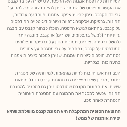
המיוחדות להדפסת אמנות היא הדפסת UV ישירה על בד קנבס.
את העושר והפירוט של התמונה ניתן להציג בצורה מושלמת על
גבי בד הקנבס. ניתן להשיג אפקט אמנותי מיוחד עם עבודות,
תמונות, גרפיקה, אלקטרוגרפיות וציורים דיגיטליים המודפסים
על קנבס. בהתאם לנושא הדפסה, תוכלו לבחור קנבס עם מבנה
עדין יותר (למשל בתצלומים עשירים) או קנבס מובנה יותר
(למשל גרפיקה, ציורים, תמונות בגוון עז).גרפיקה ותצלומים
המודפסים על קנבס, נמתחים על גבי מסגרת עץ אחורית
נסתרת, הופכים ליצירות אמנות, שניתן למכור כיצירות אמנות
בתערוכות ובגלריות.
העבודות אינן חייבות להיות מותאמות למידותיה של מסגרת
נתונה, מכיוון שאנו מייצרים גם תמונות קנבס בגודל מותאם
אישית. את תמונות הקנבס שהודפסו ניתן גם להכניס למסגרת
תמונה. אפשר למסגר את התמונה עם המסגרת האחורית
הנסתרת לאחר מכן.
התוצאה הסופית המתקבלת היא תמונת קנבס מושלמת שהיא
יצירת אומנות של ממש!