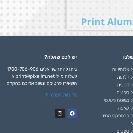
Print Alu
לנו
יש לכם שאלה?
ניתן להתקשר אלינו 1700-706-906 ,
אלומיניום
לשלוח מייל
print@pixelim.net
או
 דלתות
השאירו פרטיכם ונשוב אליכם בהקדם.
 זכוכית
 טפטים
מדיניות הפרטיות
משטח פי.וי.סי
ל קאפה
 פרספקס מחיר
ר
 טפטים