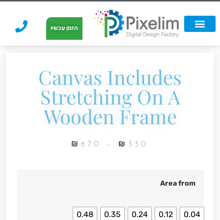
לתוכן
הזמן עכשיו
אפשרויות הדפסה
הזמנת הדפסה
הדפסה על קאפה
הדפסה על קאפה
Canvas Includes
Stretching On A
Wooden Frame
₪
670
–
₪
330
Area from
0.48
0.35
0.24
0.12
0.04