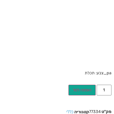
pa_צבע: תכלת
הוספה לסל
כללי
מק"ט
77334
קטגוריה