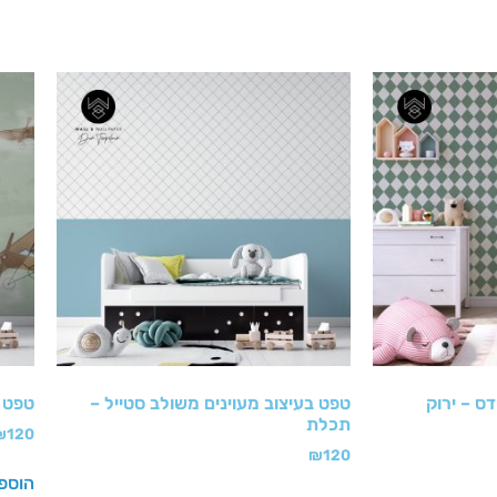
דס – ירוק
טפט בעיצוב מעוינים משולב סטייל –
טפט מ
תכלת
₪
120
₪
120
הוספ