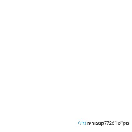
כללי
מק"ט
77261
קטגוריה