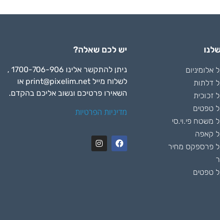
לנו
יש לכם שאלה?
ניתן להתקשר אלינו 1700-706-906 ,
אלומיניום
לשלוח מייל
print@pixelim.net
או
 דלתות
השאירו פרטיכם ונשוב אליכם בהקדם.
 זכוכית
 טפטים
מדיניות הפרטיות
משטח פי.וי.סי
ל קאפה
 פרספקס מחיר
ר
 טפטים