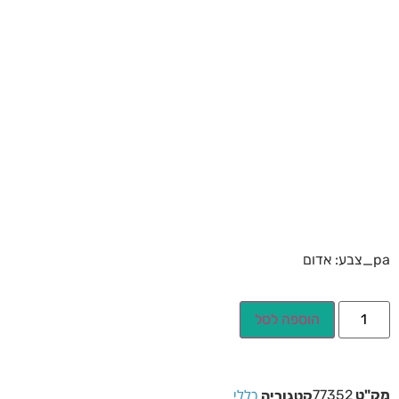
pa_צבע: אדום
הוספה לסל
כללי
מק"ט
77352
קטגוריה