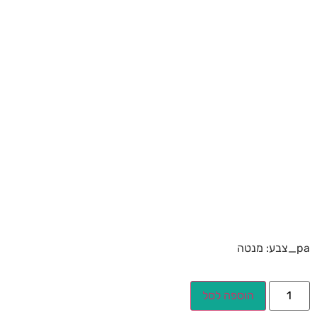
pa_צבע: מנטה
הוספה לסל