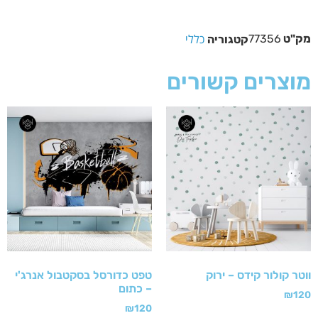
כללי
מק"ט
77356
קטגוריה
מוצרים קשורים
ווטר קולור קידס – ירוק
טפט כדורסל בסקטבול אנרג'י
– כתום
₪
120
₪
120