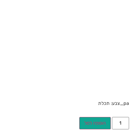
pa_צבע: תכלת
הוספה לסל