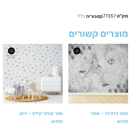
כללי
מק"ט
77357
קטגוריה
מוצרים קשורים
טפט כדורגל – אפור
ווטר קולור קידס – ירוק
₪
120
₪
120