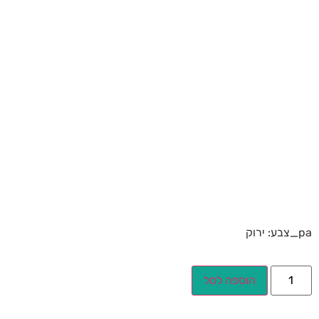
pa_צבע: ירוק
הוספה לסל