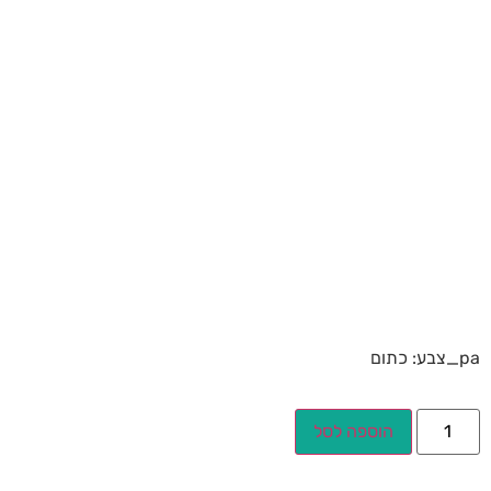
pa_צבע: כתום
הוספה לסל