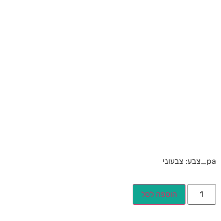
pa_צבע: צבעוני
הוספה לסל