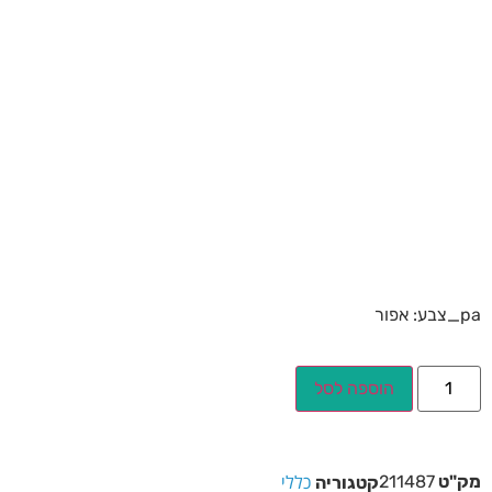
pa_צבע: אפור
הוספה לסל
כללי
מק"ט
211487
קטגוריה