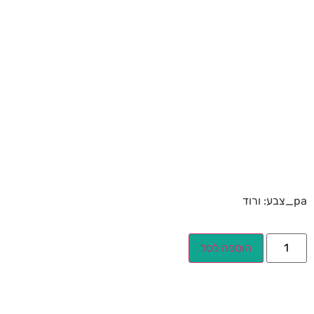
pa_צבע: ורוד
הוספה לסל