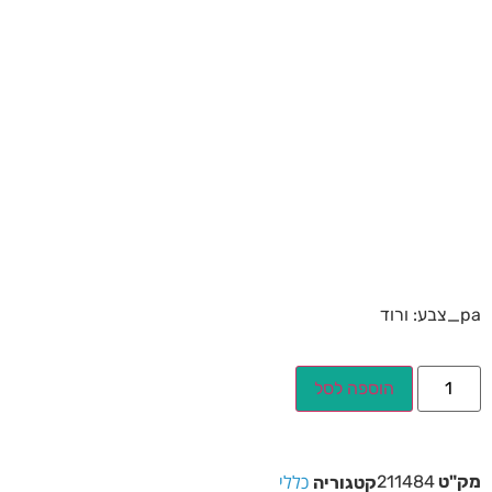
pa_צבע: ורוד
הוספה לסל
כללי
מק"ט
211484
קטגוריה