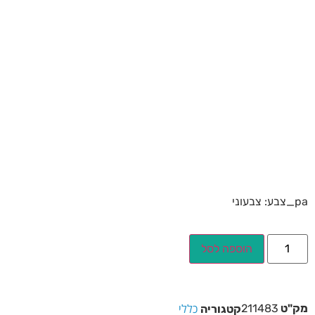
pa_צבע: צבעוני
הוספה לסל
כללי
מק"ט
211483
קטגוריה