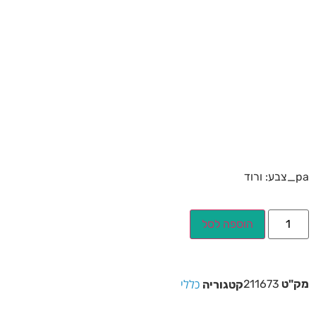
pa_צבע: ורוד
הוספה לסל
כללי
מק"ט
211673
קטגוריה