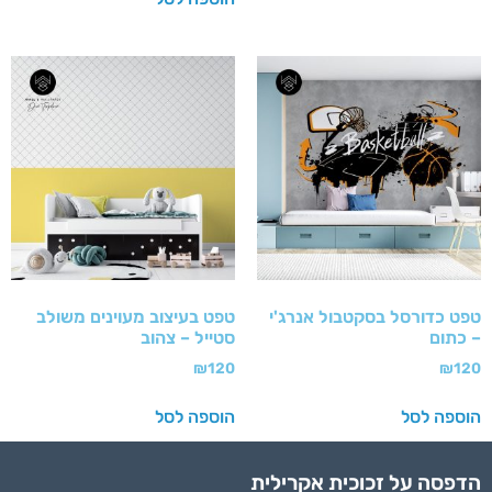
טפט כדורסל בסקטבול אנרג'י
טפט בעיצוב מעוינים משולב
– כתום
סטייל – צהוב
₪
120
₪
120
הוספה לסל
הוספה לסל
הדפסה על זכוכית אקרילית