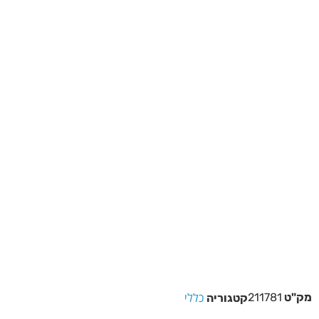
כללי
מק"ט
211781
קטגוריה