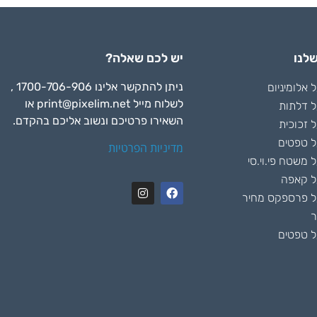
לנו
יש לכם שאלה?
ניתן להתקשר אלינו 1700-706-906 ,
אלומיניום
לשלוח מייל
print@pixelim.net
או
 דלתות
השאירו פרטיכם ונשוב אליכם בהקדם.
 זכוכית
 טפטים
מדיניות הפרטיות
משטח פי.וי.סי
ל קאפה
 פרספקס מחיר
ר
 טפטים