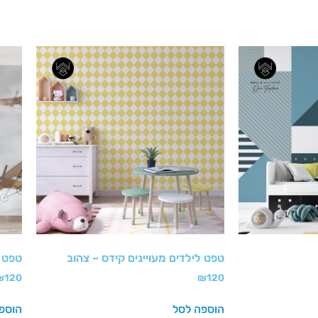
טפט לילדים מעויינים קידס – צהוב
טפט מ
₪
120
₪
120
הוספה לסל
הוספ