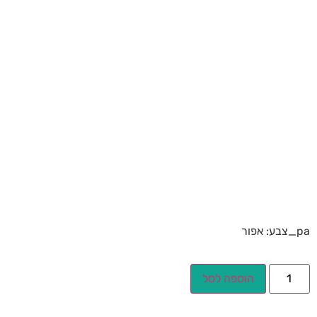
pa_צבע: אפור
הוספה לסל