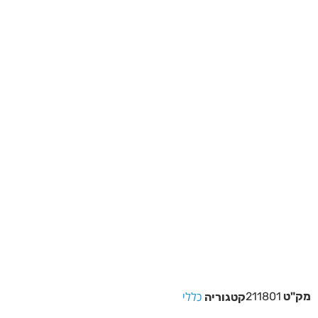
כללי
מק"ט
211801
קטגוריה