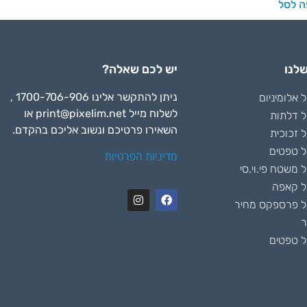
ה לסל
לנו
יש לכם שאלה?
ניתן להתקשר אלינו 1700-706-906 ,
אלומיניום
לשלוח מייל
print@pixelim.net
או
 דלתות
השאירו פרטיכם ונשוב אליכם בהקדם.
 זכוכית
 טפטים
מדיניות הפרטיות
משטח פי.וי.סי
ל קאפה
 פרספקס מחיר
ר
 טפטים