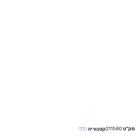
כללי
מק"ט
211580
קטגוריה