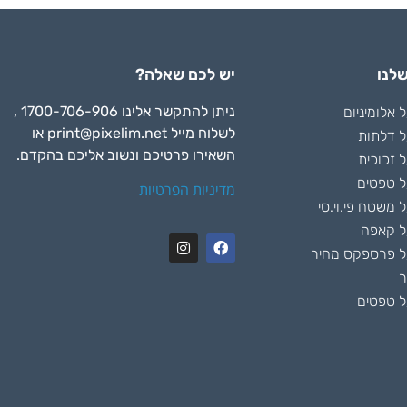
לנו
יש לכם שאלה?
ניתן להתקשר אלינו 1700-706-906 ,
אלומיניום
לשלוח מייל
print@pixelim.net
או
 דלתות
השאירו פרטיכם ונשוב אליכם בהקדם.
 זכוכית
 טפטים
מדיניות הפרטיות
משטח פי.וי.סי
ל קאפה
 פרספקס מחיר
ר
 טפטים