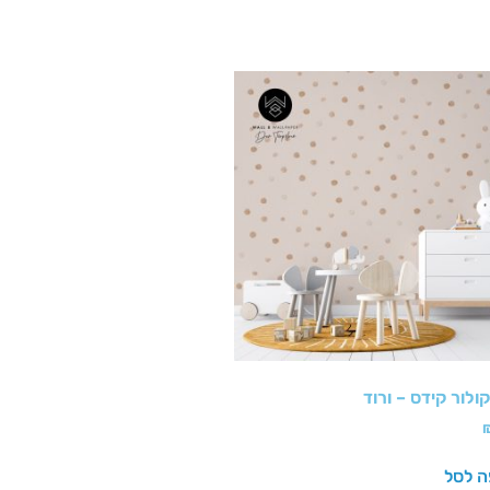
קולור קידס – ורוד
ה לסל