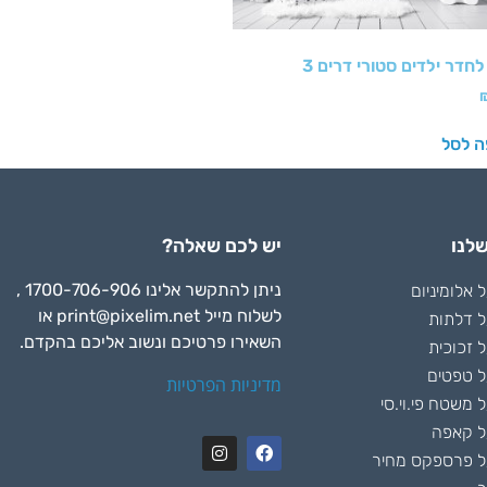
חדר ילדים סטורי דרים 3
ה לסל
לנו
יש לכם שאלה?
ניתן להתקשר אלינו 1700-706-906 ,
אלומיניום
לשלוח מייל
print@pixelim.net
או
 דלתות
השאירו פרטיכם ונשוב אליכם בהקדם.
 זכוכית
 טפטים
מדיניות הפרטיות
משטח פי.וי.סי
ל קאפה
 פרספקס מחיר