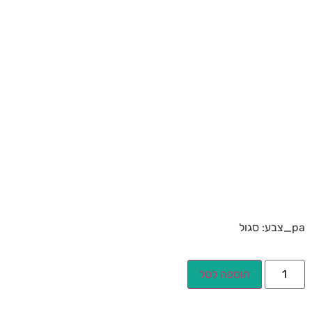
pa_צבע: סגול
הוספה לסל