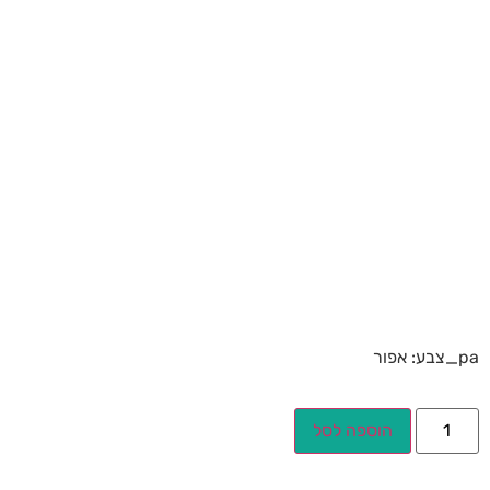
pa_צבע: אפור
הוספה לסל