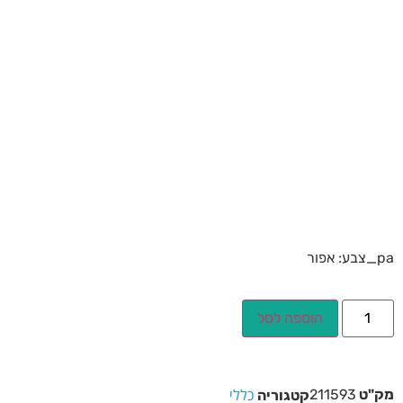
pa_צבע: אפור
הוספה לסל
כללי
מק"ט
211593
קטגוריה