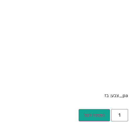
pa_צבע: בז
הוספה לסל