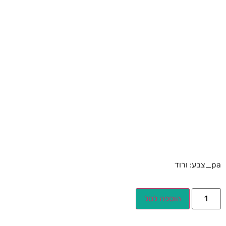
pa_צבע: ורוד
הוספה לסל