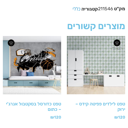
כללי
מק"ט
211546
קטגוריה
מוצרים קשורים
טפט לילדים פפיטה קידס –
טפט כדורסל בסקטבול אנרג'י
ירוק
– כתום
₪
120
₪
120