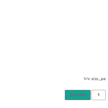
pa_צבע: ורוד
הוספה לסל