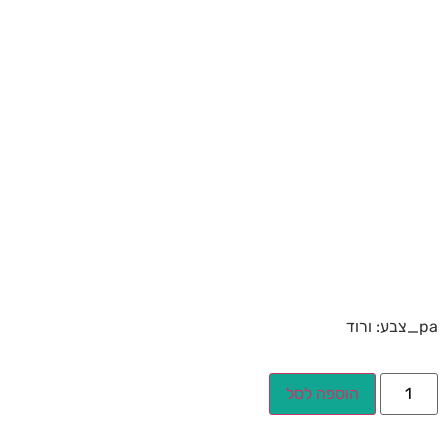
pa_צבע: ורוד
הוספה לסל