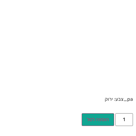
pa_צבע: ירוק
הוספה לסל