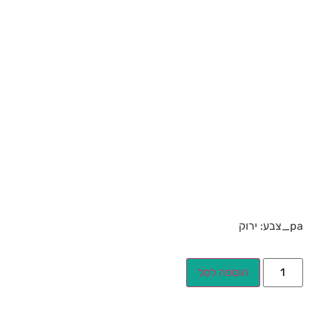
pa_צבע: ירוק
הוספה לסל