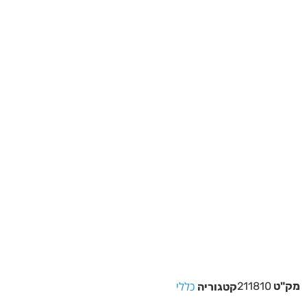
כללי
מק"ט
211810
קטגוריה