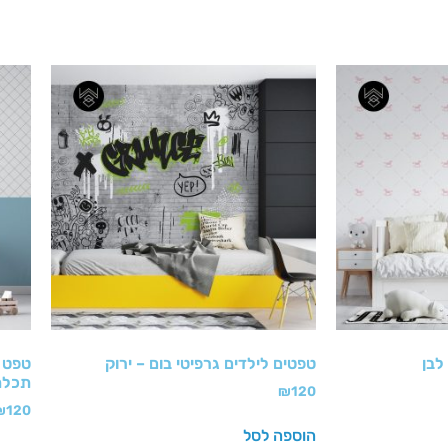
לבן
טפטים לילדים גרפיטי בום – ירוק
טפט ב
תכלת
₪
120
₪
120
הוספה לסל