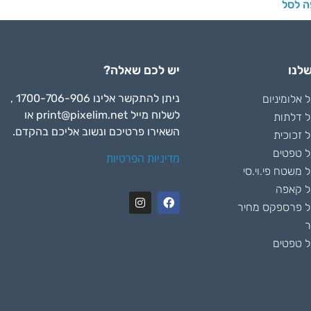
ה לסל
לנו
יש לכם שאלה?
ניתן להתקשר אלינו 1700-706-906 ,
אלומיניום
לשלוח מייל
print@pixelim.net
או
 דלתות
השאירו פרטיכם ונשוב אליכם בהקדם.
 זכוכית
 טפטים
מדיניות הפרטיות
משטח פי.וי.סי
ל קאפה
 פרספקס מחיר
ר
 טפטים