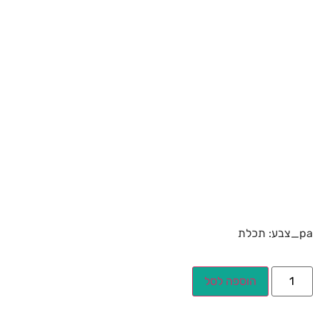
pa_צבע: תכלת
הוספה לסל