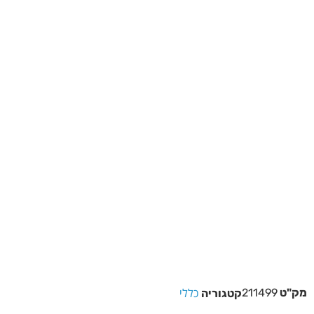
כללי
מק"ט
211499
קטגוריה