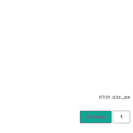
pa_צבע: תכלת
הוספה לסל