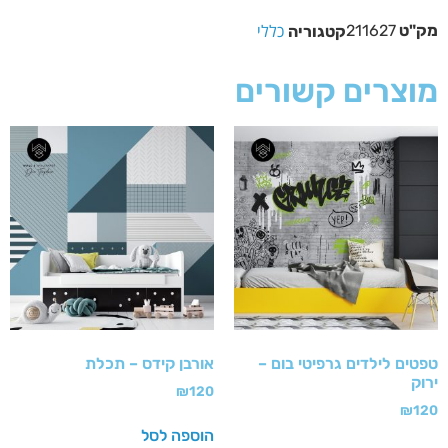
כללי
מק"ט
211627
קטגוריה
מוצרים קשורים
טפטים לילדים גרפיטי בום –
אורבן קידס – תכלת
ירוק
₪
120
₪
120
הוספה לסל