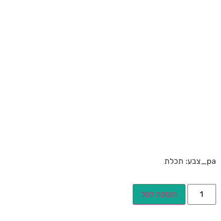
pa_צבע: תכלת
הוספה לסל